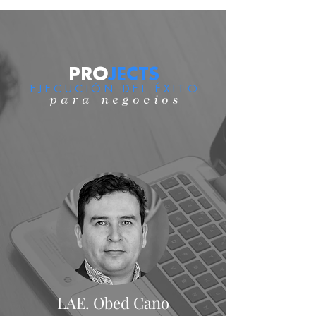
PRO
JECTS
EJECUCIÓN DEL ÉXIT
O
para negocio
s
LAE. Obed Cano